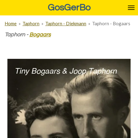
GosGerBo
Ga
direct
naar
Home
»
Taphorn
»
Taphorn - Diekmann
»
Taphorn - Bogaars
de
hoofdinhoud
Taphorn -
Bogaars