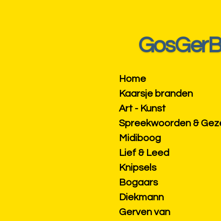
Ga
direct
naar
GosGer
de
hoofdinhoud
Home
Kaarsje branden
Art - Kunst
Spreekwoorden & Ge
Midiboog
Lief & Leed
Knipsels
Bogaars
Diekmann
Gerven van