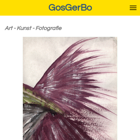
GosGerBo
Ga
direct
naar
de
Art - Kunst - Fotografie
hoofdinhoud