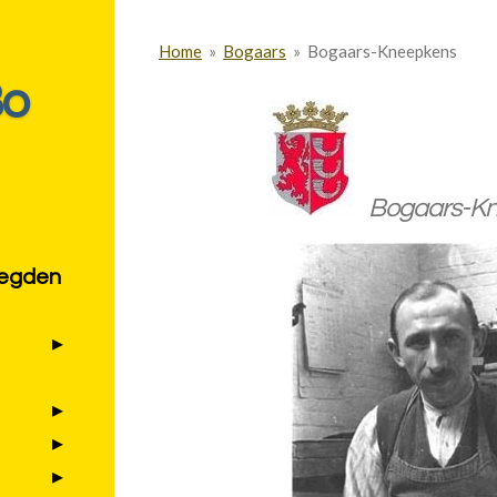
Home
»
Bogaars
»
Bogaars-Kneepkens
Bo
Bogaars-K
zegden