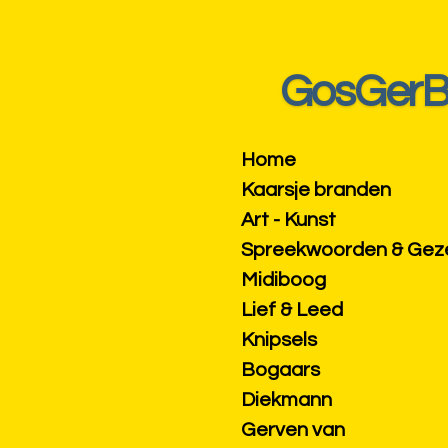
Ga
direct
naar
GosGer
de
hoofdinhoud
Home
Kaarsje branden
Art - Kunst
Spreekwoorden & Ge
Midiboog
Lief & Leed
Knipsels
Bogaars
Diekmann
Gerven van