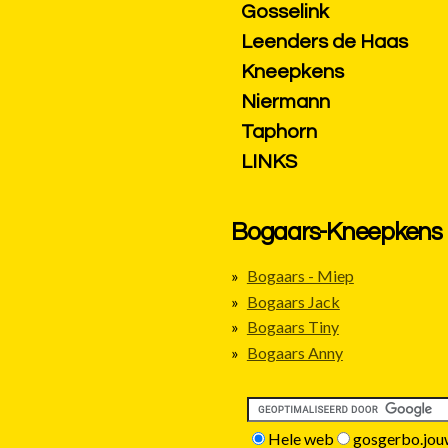
Gosselink
Leenders de Haas
Kneepkens
Niermann
Taphorn
LINKS
Bogaars-Kneepkens
Bogaars - Miep
Bogaars Jack
Bogaars Tiny
Bogaars Anny
Hele web
gosgerbo.jou