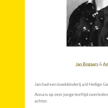
Jan Bogaars
&
An
Jan had een boekbinderij a/d Heilige G
Anna is op zeer jonge leeftijd overlede
achter.