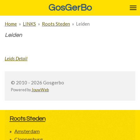
GosGerBo
Ga
direct
naar
Home
»
LINKS
»
Roots Steden
»
Leiden
de
hoofdinhoud
Leiden
Leids Detail
© 2010 - 2026 Gosgerbo
Powered by
JouwWeb
Roots Steden
Amsterdam
Cloppenburg